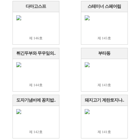
다마고스프
스테미너 스페어립
제 146호
제 145호
튀긴두부와 무우잎의..
부타동
제 144호
제 143호
도자기냄비에 꽁치밥..
돼지고기 계란토지나..
제 142호
제 141호