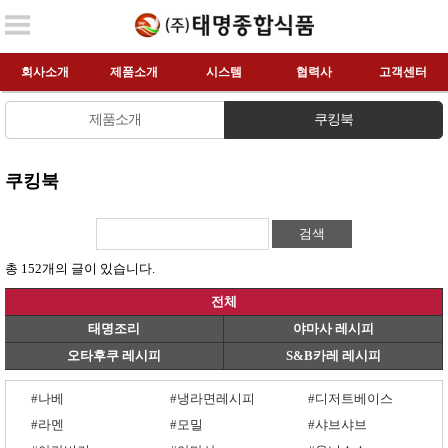
회사소개
제품소개
시스템
협력사
고객센터
제품소개
쿠킹북
쿠킹북
검색
총 152개의 글이 있습니다.
전체
태명조리
야마사 레시피
오타후쿠 레시피
S&B카레 레시피
#나베
#냉라면레시피
#디저트베이스
#라멘
#모밀
#샤브샤브