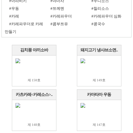
#아라비키
#야마사
#우니소스
#우동
#쯔께멘
#칠리소스
#카레
#카레파우더
#카레파우더 심화
#카레파우더로 카레
#콤부쯔유
#콩국수
만들기
김치풍 야끼소바
돼지고기 냉샤브소면..
제 150호
제 149호
카츠카레<카레소스>..
카마타마 우동
제 148호
제 147호