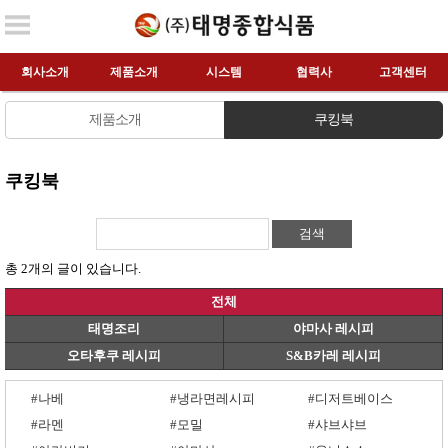
회사소개
제품소개
시스템
협력사
고객센터
제품소개
쿠킹북
쿠킹북
검색
총 2개의 글이 있습니다.
전체
태명조리
야마사 레시피
오타후쿠 레시피
S&B카레 레시피
#나베
#냉라면레시피
#디저트베이스
#라멘
#모밀
#샤브샤브