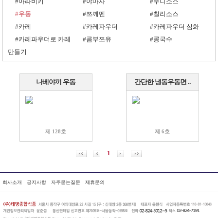
#아라비키
#야마사
#우니소스
#우동
#쯔께멘
#칠리소스
#카레
#카레파우더
#카레파우더 심화
#카레파우더로 카레
#콤부쯔유
#콩국수
만들기
나베야끼 우동
간단한 냉동우동면 ..
제 128호
제 6호
1
회사소개
공지사항
자주묻는질문
제휴문의