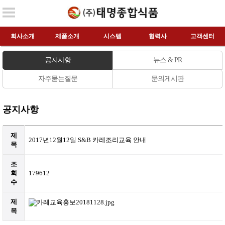
회사소개
제품소개
시스템
협력사
고객센터
공지사항
뉴스 & PR
자주묻는질문
문의게시판
공지사항
제
2017년12월12일 S&B 카레조리교육 안내
목
조
회
179612
수
제
목