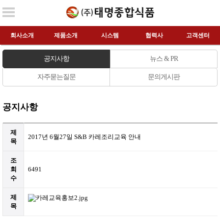
회사소개
제품소개
시스템
협력사
고객센터
공지사항
뉴스 & PR
자주묻는질문
문의게시판
공지사항
제
2017년 6월27일 S&B 카레조리교육 안내
목
조
회
6491
수
제
목